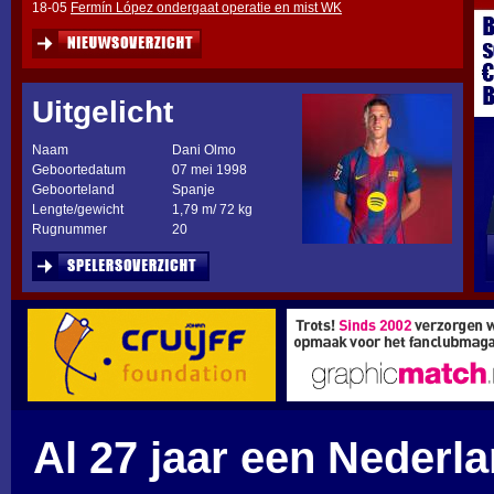
18-05
Fermín López ondergaat operatie en mist WK
Uitgelicht
Naam
Dani Olmo
Geboortedatum
07 mei 1998
Geboorteland
Spanje
Lengte/gewicht
1,79 m/ 72 kg
Rugnummer
20
Al 27 jaar een Nederl