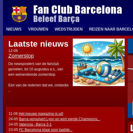
NIEUWS
VROUWEN
WEDSTRIJDEN
REIZEN NAAR BARCE
Laatste nieuws
12-06
Zomerstop
De newsposters van de fanclub
genieten, tot 10 augustus a.s., van
een welverdiende zomerstop.
Een van de redenen dat we, ondanks
...
11-06
Het nieuwe magazine is uit!
24-05
Barça verpulvert Lyon en wint vierde Champions...
24-05
Valencia - Barça 3-1
23-05
FC Barcelona klaar voor laatste...