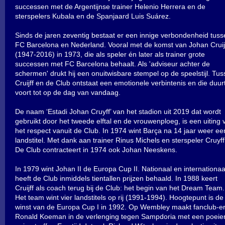
successen met de Argentijnse trainer Helenio Herrera en de
sterspelers Kubala en de Spanjaard Luis Suárez.
Sinds de jaren zeventig bestaat er een innige verbondenheid tuss
FC Barcelona en Nederland. Vooral met de komst van Johan Cruij
(1947-2016) in 1973, die als speler én later als trainer grote
successen met FC Barcelona behaalt. Als 'adviseur achter de
schermen' drukt hij een onuitwisbare stempel op de speelstijl. Tu
Cruijff en de Club ontstaat een emotionele verbintenis en die duur
voort tot op de dag van vandaag.
De naam ‘Estadi Johan Cruyff’ van het stadion uit 2019 dat wordt
gebruikt door het tweede elftal en de vrouwenploeg, is een uiting 
het respect vanuit de Club. In 1974 wint Barça na 14 jaar weer ee
landstitel. Met dank aan trainer Rinus Michels en sterspeler Cruyff
De Club contracteert in 1974 ook Johan Neeskens.
In 1979 wint Johan II de Europa Cup II. Nationaal en internationaa
heeft de Club inmiddels tientallen prijzen behaald. In 1988 keert
Cruijff als coach terug bij de Club: het begin van het Dream Team.
Het team wint vier landstitels op rij (1991-1994). Hoogtepunt is de
winst van de Europa Cup I in 1992. Op Wembley maakt fanclub-er
Ronald Koeman in de verlenging tegen Sampdoria met een poeie