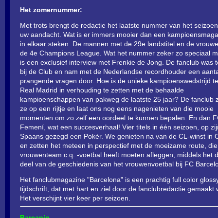
Het zomernummer:
Met trots brengt de redactie het laatste nummer van het seizoe
uw aandacht. Wat is er immers mooier dan een kampioensmaga
in elkaar steken. De mannen met de 29e landstitel en de vrouw
de 4e Champions League. Wat het nummer zeker zo speciaal m
is een exclusief interview met Frenkie de Jong. De fanclub was t
bij de Club en nam met de Nederlandse recordhouder een aanta
prangende vragen door. Hoe is de unieke kampioenswedstrijd t
Real Madrid in verhouding te zetten met de behaalde
kampioenschappen van pakweg de laatste 25 jaar? De fanclub z
ze op een rijtje en laat ons nog eens nagenieten van die mooie
momenten om zo zelf een oordeel te kunnen bepalen. En dan 
Femení, wat een succesverhaal! Vier titels in één seizoen, op zij
Spaans gezegd een Pokér. We genieten na van de CL-winst in 
en zetten het meteen in perspectief met de moeizame route, die
vrouwenteam c.q. -voetbal heeft moeten afleggen, middels het 
deel van de geschiedenis van het vrouwenvoetbal bij FC Barcel
Het fanclubmagazine "Barcelona" is een prachtig full color gloss
tijdschrift, dat met hart en ziel door de fanclubredactie gemaakt 
Het verschijnt vier keer per seizoen.
Barçapin