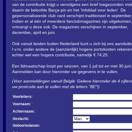
van de contributie krijgt u vervolgens een brief toegezonden met
daarin de beloofde Barça-pin en het 'Infoblad voor leden'. De
gepersonaliseerde club card verschijnt traditioneel in september
Indien er al één of meerdere fanclubmagazines zijn uitgekomen,
ontvangt u deze ook. De magazines verschijnen in september,
december, april en juni.
Ook vanuit landen buiten Nederland kunt u zich bij ons aansluite
I.v.m. onder andere de (aanzienlijk) hogere portokosten rekene
echter wel een hogere contributie, namelijk € 74,25.
Een lidmaatschap loopt per seizoen, van 1 juli tot en met 30 juni
Aanmelden kan door hieronder uw gegevens in te vullen.
(Voor aanmeldingen vanuit België: Gelieve hieronder de 4 cijfer
uw postcode aan te vullen met de letters "BE"!)
Voorletters:
*
Voornaam:
*
Achternaam:
*
Geslacht:
Geboortedatum:
*