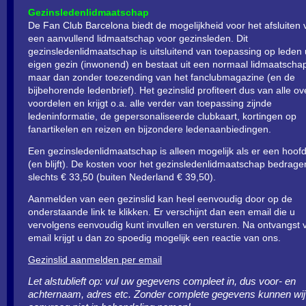
Gezinsledenlidmaatschap
De Fan Club Barcelona biedt de mogelijkheid voor het afsluiten 
een aanvullend lidmaatschap voor gezinsleden. Dit
gezinsledenlidmaatschap is uitsluitend van toepassing op leden u
eigen gezin (inwonend) en bestaat uit een normaal lidmaatscha
maar dan zonder toezending van het fanclubmagazine (en de
bijbehorende ledenbrief). Het gezinslid profiteert dus van alle ov
voordelen en krijgt o.a. alle verder van toepassing zijnde
ledeninformatie, de gepersonaliseerde clubkaart, kortingen op
fanartikelen en reizen en bijzondere ledenaanbiedingen.
Een gezinsledenlidmaatschap is alleen mogelijk als er een hoofdl
(en blijft). De kosten voor het gezinsledenlidmaatschap bedrage
slechts € 33,50 (buiten Nederland € 39,50).
Aanmelden van een gezinslid kan heel eenvoudig door op de
onderstaande link te klikken. Er verschijnt dan een email die u
vervolgens eenvoudig kunt invullen en versturen. Na ontvangst
email krijgt u dan zo spoedig mogelijk een reactie van ons.
Gezinslid aanmelden per email
Let alstublieft op: vul uw gegevens compleet in, dus voor- en
achternaam, adres etc. Zonder complete gegevens kunnen wi