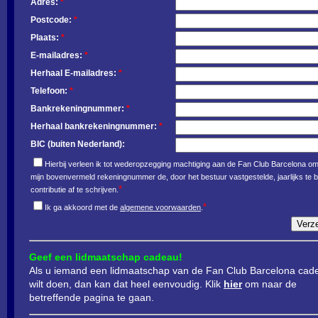
Adres:
*
Postcode:
*
Plaats:
*
E-mailadres:
*
Herhaal E-mailadres:
*
Telefoon:
*
Bankrekeningnummer:
*
Herhaal bankrekeningnummer:
*
BIC (buiten Nederland):
Hierbij verleen ik tot wederopzegging machtiging aan de Fan Club Barcelona o
mijn bovenvermeld rekeningnummer de, door het bestuur vastgestelde, jaarlijks te b
*
contributie af te schrijven.
*
Ik ga akkoord met de
algemene voorwaarden
.
Geef een lidmaatschap cadeau!
Als u iemand een lidmaatschap van de Fan Club Barcelona cad
wilt doen, dan kan dat heel eenvoudig. Klik
hier
om naar de
betreffende pagina te gaan.