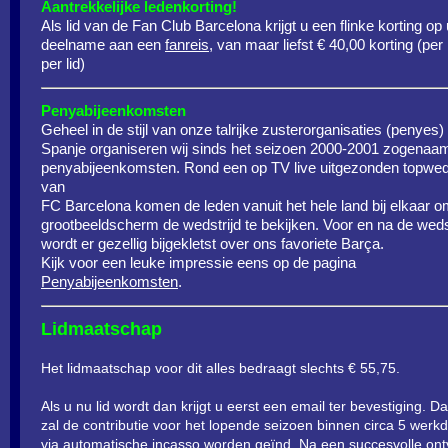
Aantrekkelijke ledenkorting!
Als lid van de Fan Club Barcelona krijgt u een flinke korting op
deelname aan een
fanreis
, van maar liefst € 40,00 korting (per 
per lid)
Penyabijeenkomsten
Geheel in de stijl van onze talrijke zusterorganisaties (penyes) 
Spanje organiseren wij sinds het seizoen 2000-2001 zogenaa
penyabijeenkomsten. Rond een op TV live uitgezonden topweds
van
FC Barcelona komen de leden vanuit het hele land bij elkaar 
grootbeeldscherm de wedstrijd te bekijken. Voor en na de weds
wordt er gezellig bijgekletst over ons favoriete Barça.
Kijk voor een leuke impressie eens op de pagina
Penyabijeenkomsten
.
Lidmaatschap
Het lidmaatschap voor dit alles bedraagt slechts € 55,75.
Als u nu lid wordt dan krijgt u eerst een email ter bevestiging. D
zal de contributie voor het lopende seizoen binnen circa 5 werk
via automatische incasso worden geïnd. Na een succesvolle ont