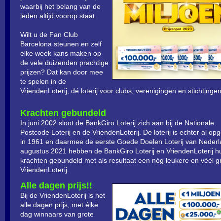
waarbij het belang van de
leden altijd voorop staat.
Wilt u de Fan Club
Barcelona steunen en zelf
elke week kans maken op
de vele duizenden prachtige
prijzen? Dat kan door mee
te spelen in de
VriendenLoterij, dé loterij voor clubs, verenigingen en stichtingen
Krachten gebundeld
In juni 2002 sloot de BankGiro Loterij zich aan bij de Nationale
Postcode Loterij en de VriendenLoterij. De loterij is echter al opg
in 1961 en daarmee de eerste Goede Doelen Loterij van Nederl
augustus 2021 hebben de BankGiro Loterij en VriendenLoterij h
krachten gebundeld met als resultaat een nóg leukere en véél g
VriendenLoterij.
Alle dagen prijs!!
Bij de VriendenLoterij is het
alle dagen prijs, met élke
dag winnaars van grote