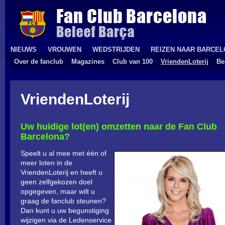
NIEUWS
VROUWEN
WEDSTRIJDEN
REIZEN NAAR BARCE
Over de fanclub
Magazines
Club van 100
VriendenLoterij
Be
VriendenLoterij
Uw huidige lot(en) omzetten naar de Fan Club
Barcelona?
Speelt u al mee met één of
meer loten in de
VriendenLoterij en heeft u
geen zelfgekozen doel
opgegeven, maar wilt u
graag de fanclub steunen?
Dan kunt u uw begunstiging
wijzigen via de Ledenservice