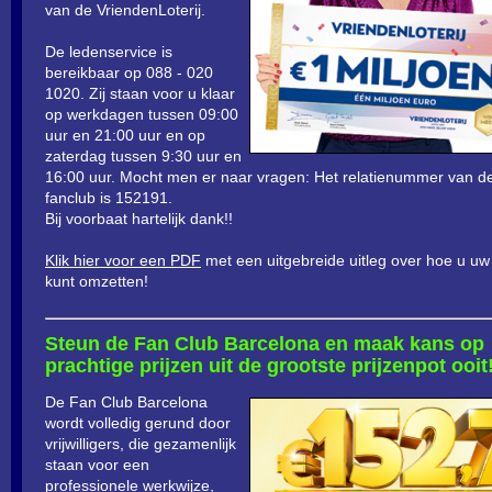
van de VriendenLoterij.
De ledenservice is
bereikbaar op 088 - 020
1020. Zij staan voor u klaar
op werkdagen tussen 09:00
uur en 21:00 uur en op
zaterdag tussen 9:30 uur en
16:00 uur. Mocht men er naar vragen: Het relatienummer van d
fanclub is 152191.
Bij voorbaat hartelijk dank!!
Klik hier voor een PDF
met een uitgebreide uitleg over hoe u uw
kunt omzetten!
Steun de Fan Club Barcelona en maak kans op
prachtige prijzen uit de grootste prijzenpot ooit!
De Fan Club Barcelona
wordt volledig gerund door
vrijwilligers, die gezamenlijk
staan voor een
professionele werkwijze,