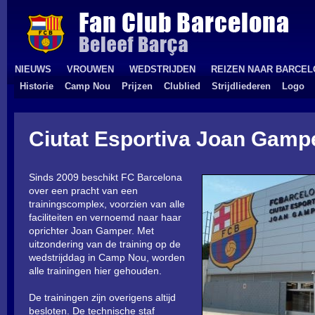
NIEUWS
VROUWEN
WEDSTRIJDEN
REIZEN NAAR BARCE
Historie
Camp Nou
Prijzen
Clublied
Strijdliederen
Logo
Ciutat Esportiva Joan Gamp
Sinds 2009 beschikt FC Barcelona
over een pracht van een
trainingscomplex, voorzien van alle
faciliteiten en vernoemd naar haar
oprichter Joan Gamper. Met
uitzondering van de training op de
wedstrijddag in Camp Nou, worden
alle trainingen hier gehouden.
De trainingen zijn overigens altijd
besloten. De technische staf