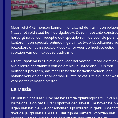
Maar liefst 472 mensen kunnen hier zittend de trainingen volgen
Naast het veld staat het hoofdgebouw. Deze imposante construc
herbergt naast een receptie ook speciale ruimtes voor de pers, v
kantoren, een speciale ontmoetingsruimte, twee kleedkamers v
bezoekers en een speciale kleedkamer voor de hoofdselectie,
voorzien van een luxueuze badruimte.
Ciutat Esportiva is er niet alleen voor het voetbal, maar dient oo
alle andere sporttakken van de omniclub Barcelona. Er is een
multisport paviljoen, dat maar liefst drie basketbalvelden, een
handbalveld en een zaalvoetbal- ruimte bevat. Dit is dus het wal
voor de toekomstige sterren!
La Masia
En last but not least. Ook het befaamde opleidingsinstituut van 
Barcelona is op het Ciutat Esportiva gehuisvest. De bovenste t
lagen van het nieuwe onderkomen zijn volledig in gebruik geno
door de jeugd van
La Masia
. Hier zijn de kamers, voorzien van
bedden, kasten, bureaus en een aparte badkamer, van de