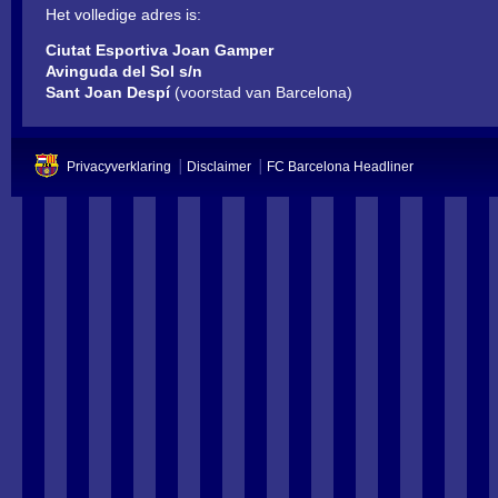
Het volledige adres is:
Ciutat Esportiva Joan Gamper
Avinguda del Sol s/n
Sant Joan Despí
(voorstad van Barcelona)
Privacyverklaring
Disclaimer
FC Barcelona Headliner