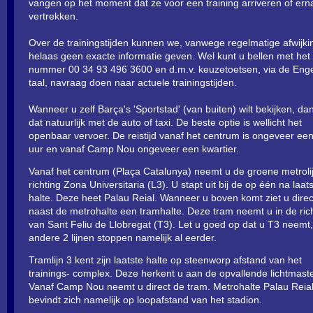
vangen op het moment dat ze voor een training arriveren of ern
vertrekken.
Over de trainingstijden kunnen we, vanwege regelmatige afwijki
helaas geen exacte informatie geven. Wel kunt u bellen met het
nummer 00 34 93 496 3600 en d.m.v. keuzetoetsen, via de Eng
taal, navraag doen naar actuele trainingstijden.
Wanneer u zelf Barça's 'Sportstad' (van buiten) wilt bekijken, da
dat natuurlijk met de auto of taxi. De beste optie is wellicht het
openbaar vervoer. De reistijd vanaf het centrum is ongeveer een
uur en vanaf Camp Nou ongeveer een kwartier.
Vanaf het centrum (Plaça Catalunya) neemt u de groene metroli
richting Zona Universitaria (L3). U stapt uit bij de op één na laat
halte. Deze heet Palau Reial. Wanneer u boven komt ziet u direc
naast de metrohalte een tramhalte. Deze tram neemt u in de ric
van Sant Feliu de Llobregat (T3). Let u goed op dat u T3 neemt
andere 2 lijnen stoppen namelijk al eerder.
Tramlijn 3 kent zijn laatste halte op steenworp afstand van het
trainings- complex. Deze herkent u aan de opvallende lichtmast
Vanaf Camp Nou neemt u direct de tram. Metrohalte Palau Reia
bevindt zich namelijk op loopafstand van het stadion.