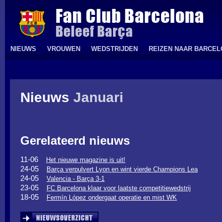
NIEUWS
VROUWEN
WEDSTRIJDEN
REIZEN NAAR BARCE
Nieuws
Januari
Gerelateerd nieuws
11-06
Het nieuwe magazine is uit!
24-05
Barça verpulvert Lyon en wint vierde Champions Lea
24-05
Valencia - Barça 3-1
23-05
FC Barcelona klaar voor laatste competitiewedstrij
18-05
Fermín López ondergaat operatie en mist WK