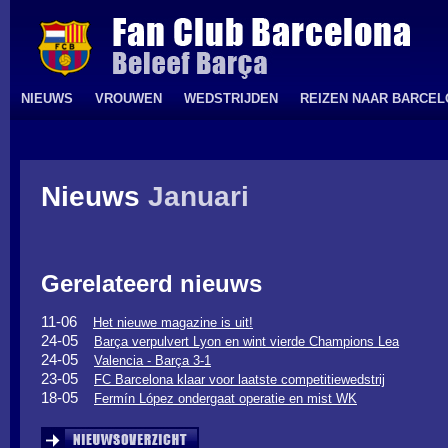
NIEUWS
VROUWEN
WEDSTRIJDEN
REIZEN NAAR BARCE
Nieuws
Januari
Gerelateerd nieuws
11-06
Het nieuwe magazine is uit!
24-05
Barça verpulvert Lyon en wint vierde Champions Lea
24-05
Valencia - Barça 3-1
23-05
FC Barcelona klaar voor laatste competitiewedstrij
18-05
Fermín López ondergaat operatie en mist WK