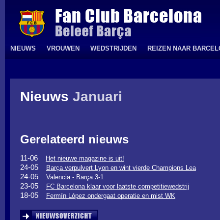
NIEUWS
VROUWEN
WEDSTRIJDEN
REIZEN NAAR BARCE
Nieuws
Januari
Gerelateerd nieuws
11-06
Het nieuwe magazine is uit!
24-05
Barça verpulvert Lyon en wint vierde Champions Lea
24-05
Valencia - Barça 3-1
23-05
FC Barcelona klaar voor laatste competitiewedstrij
18-05
Fermín López ondergaat operatie en mist WK