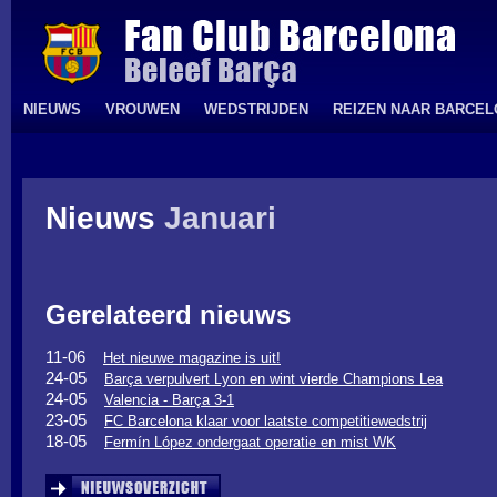
NIEUWS
VROUWEN
WEDSTRIJDEN
REIZEN NAAR BARCE
Nieuws
Januari
Gerelateerd nieuws
11-06
Het nieuwe magazine is uit!
24-05
Barça verpulvert Lyon en wint vierde Champions Lea
24-05
Valencia - Barça 3-1
23-05
FC Barcelona klaar voor laatste competitiewedstrij
18-05
Fermín López ondergaat operatie en mist WK