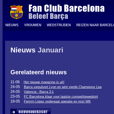
NIEUWS
VROUWEN
WEDSTRIJDEN
REIZEN NAAR BARCE
Nieuws
Januari
Gerelateerd nieuws
11-06
Het nieuwe magazine is uit!
24-05
Barça verpulvert Lyon en wint vierde Champions Lea
24-05
Valencia - Barça 3-1
23-05
FC Barcelona klaar voor laatste competitiewedstrij
18-05
Fermín López ondergaat operatie en mist WK