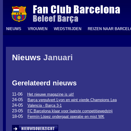
NIEUWS
VROUWEN
WEDSTRIJDEN
REIZEN NAAR BARCE
Nieuws
Januari
Gerelateerd nieuws
11-06
Het nieuwe magazine is uit!
24-05
Barça verpulvert Lyon en wint vierde Champions Lea
24-05
Valencia - Barça 3-1
23-05
FC Barcelona klaar voor laatste competitiewedstrij
18-05
Fermín López ondergaat operatie en mist WK