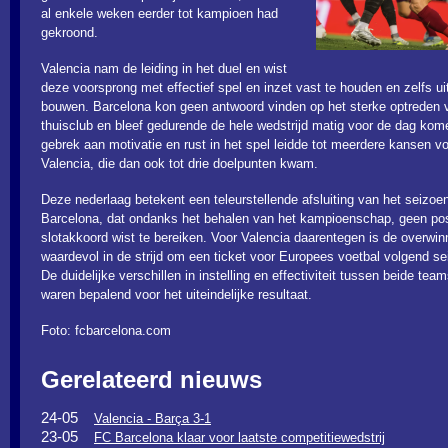
al enkele weken eerder tot kampioen had
gekroond.
Valencia nam de leiding in het duel en wist
deze voorsprong met effectief spel en inzet vast te houden en zelfs uit
bouwen. Barcelona kon geen antwoord vinden op het sterke optreden 
thuisclub en bleef gedurende de hele wedstrijd matig voor de dag kom
gebrek aan motivatie en rust in het spel leidde tot meerdere kansen v
Valencia, die dan ook tot drie doelpunten kwam.
Deze nederlaag betekent een teleurstellende afsluiting van het seizoe
Barcelona, dat ondanks het behalen van het kampioenschap, geen pos
slotakkoord wist te bereiken. Voor Valencia daarentegen is de overwin
waardevol in de strijd om een ticket voor Europees voetbal volgend se
De duidelijke verschillen in instelling en effectiviteit tussen beide tea
waren bepalend voor het uiteindelijke resultaat.
Foto: fcbarcelona.com
Gerelateerd nieuws
24-05
Valencia - Barça 3-1
23-05
FC Barcelona klaar voor laatste competitiewedstrij