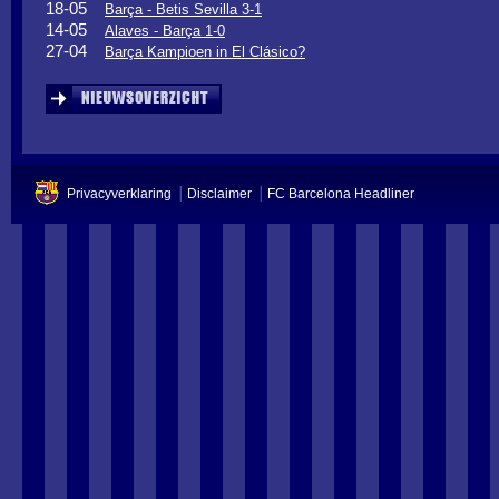
18-05
Barça - Betis Sevilla 3-1
14-05
Alaves - Barça 1-0
27-04
Barça Kampioen in El Clásico?
Privacyverklaring
Disclaimer
FC Barcelona Headliner