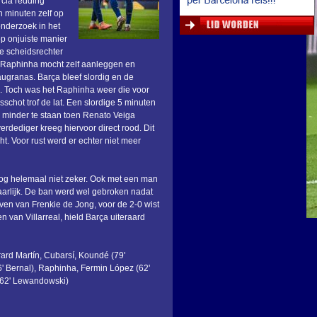
cia redding
 minuten zelf op
onderzoek in het
op onjuiste manier
e scheidsrechter
a. Raphinha mocht zelf aanleggen en
ugranas. Barça bleef slordig en de
en. Toch was het Raphinha weer die voor
sschot trof de lat. Een slordige 5 minuten
 minder te staan toen Renato Veiga
dediger kreeg hiervoor direct rood. Dit
ht. Voor rust werd er echter niet meer
og helemaal niet zeker. Ook met een man
aarlijk. De ban werd wel gebroken nadat
en van Frenkie de Jong, voor de 2-0 wist
van Villarreal, hield Barça uiteraard
rard Martín, Cubarsí, Koundé (79'
6' Bernal), Raphinha, Fermin López (62'
(62' Lewandowski)