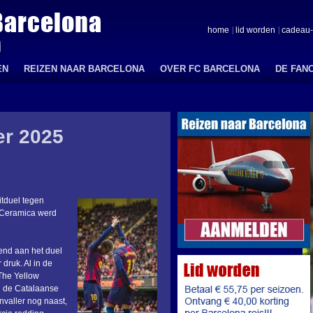
home
lid worden
cadeau-
EN
REIZEN NAAR BARCELONA
OVER FC BARCELONA
DE FAN
r 2025
itduel tegen
a Ceramica werd
end aan het duel
druk. Al in de
The Yellow
n de Catalaanse
nvaller nog naast,