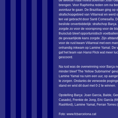
de tweede maal moest doelman Joan Gar
brengen. Voor Raphinha reden om na tien
avontuur te gaan. De Braziliaan ging op 
strafschopgebied van Villarreal en werd 
ten val gebracht door Santi Comesaña. D
besliste onverbiddelijk: strafschop Barç
zorgde zo voor de voorsprong voor de bla
thuisclub bleef opportunistisch voetball
de gevaarlijkste kans zorgde. Zijn afstand
voor de rust kwam Villarreal met een man
onhandig inkwam op Lamine Yamal. De ver
gaf het team van Hansi Flick wat meer luc
gescoord.
Na rust was de overwinning voor Barça n
minder bleef 'The Yellow Submarine' gev
Lamine Yamal na ruim een uur, op aangev
te zorgen. Ondanks de verwoede pogingen 
stand en wist dit duel met 0-2 te winnen.
Opstelling Barça: Joan Garcia, Balde, Ge
Casado), Frenkie de Jong, Eric García (6
Rashford), Lamine Yamal, Ferran Torres 
Foto: www.fcbarcelona.cat