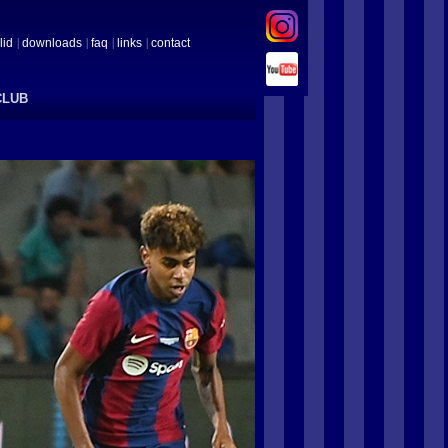
lid
downloads
faq
links
contact
CLUB