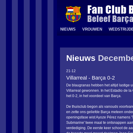
NIEUWS
VROUWEN
WEDSTRIJD
Nieuws
Decembe
21-12
Villarreal - Barça 0-2
De blaugranas hebben het altijd lastige u
Villarreal gewonnen. In het Estadio de l
het 0-2, in het voordeel van Barça.
De thuisclub begon als vanouds voortvar
en zette ons geliefde Barça meteen onder 
openingsfase wist Ayoze Pérez namens '
Submarine' twee maal te ontsnappen aa
verdediging. De eerste keer schoot de aa