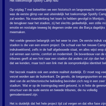
Het toekomstige Spotify Camp Nou
Op vrijdag 7 mei beleefden we een historisch en langverwacht moment
was de eerste glimp van wat uiteindelijk het toekomstige Spotify Ca
zal worden. Na maandenlang het team te hebben gevolgd in Montjuïc,
de terugkeer naar het stadion, zij het slechts gedeeltelijk, een stille m
emotie en nostalgie teweeg bij degenen onder ons die Barça dagelijks
meemaken.
Het voelde gewoon belangrijk om het weer te zien. De eerste indruk v
stadion is die van een enorm project. De schaal van het nieuwe Camp
indrukwekkend, zelfs in de half afgebouwde staat, en alles wijst erop d
zal winnen aan ruimte, comfort en moderniteit. De bovenbouw van de
tribunes geeft al een hint naar een stadion dat anders zal zijn dan het 
dat we kenden, maar toch een link met de oorspronkelijke identiteit be
Het bezoek maakte ook een andere realiteit duidelijk. Er moet nog vee
verzet worden aan de buitenkant. De gevels, de toegangspunten en ee
deel van de architectonische bekleding bevinden zich nog in een zeer
stadium. Wat er op de trainingsdag werd getoond, is in feite de geren
structuur van de oude eerste en tweede tribunes, die nu volledig
gemoderniseerd zijn.
Het is duidelijk dat het hele project tijd zal vergen en dat elke fase zij