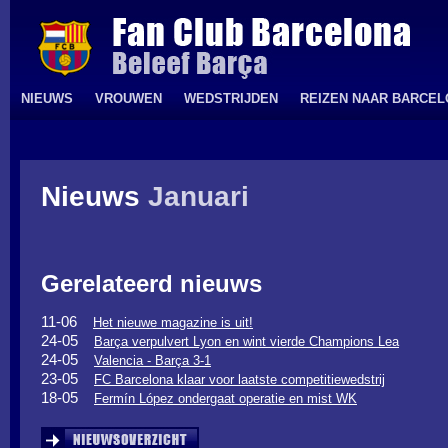
NIEUWS
VROUWEN
WEDSTRIJDEN
REIZEN NAAR BARCE
Nieuws
Januari
Gerelateerd nieuws
11-06
Het nieuwe magazine is uit!
24-05
Barça verpulvert Lyon en wint vierde Champions Lea
24-05
Valencia - Barça 3-1
23-05
FC Barcelona klaar voor laatste competitiewedstrij
18-05
Fermín López ondergaat operatie en mist WK