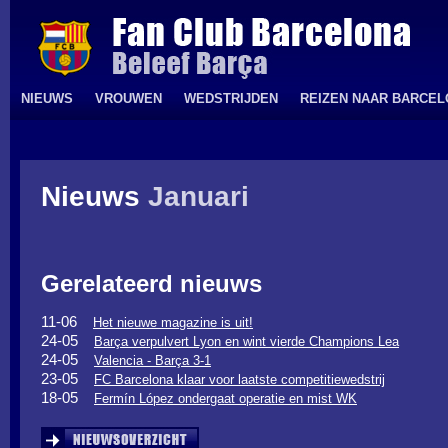
NIEUWS
VROUWEN
WEDSTRIJDEN
REIZEN NAAR BARCE
Nieuws
Januari
Gerelateerd nieuws
11-06
Het nieuwe magazine is uit!
24-05
Barça verpulvert Lyon en wint vierde Champions Lea
24-05
Valencia - Barça 3-1
23-05
FC Barcelona klaar voor laatste competitiewedstrij
18-05
Fermín López ondergaat operatie en mist WK