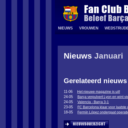
NIEUWS
VROUWEN
WEDSTRIJD
Nieuws
Januari
Gerelateerd nieuws
11-06
Het nieuwe magazine is uit!
24-05
Barça verpulvert Lyon en wint 
24-05
Valencia - Barça 3-1
23-05
FC Barcelona klaar voor laatste 
18-05
Fermín López ondergaat operati