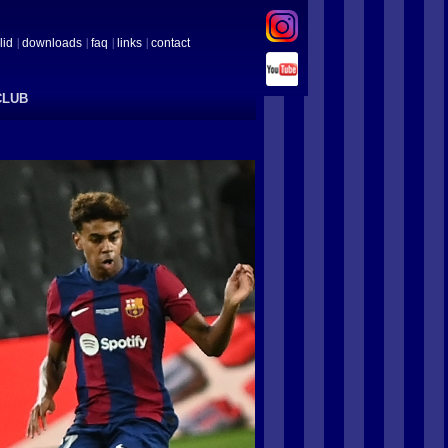
lid
downloads
faq
links
contact
CLUB