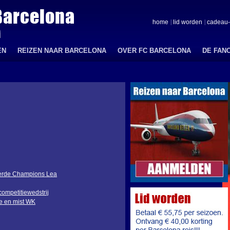
home
lid worden
cadeau-
EN
REIZEN NAAR BARCELONA
OVER FC BARCELONA
DE FAN
vierde Champions Lea
competitiewedstrij
e en mist WK