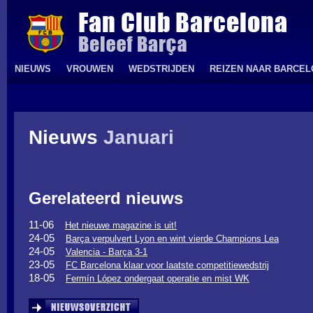
NIEUWS
VROUWEN
WEDSTRIJDEN
REIZEN NAAR BARCE
Nieuws
Januari
Gerelateerd nieuws
11-06
Het nieuwe magazine is uit!
24-05
Barça verpulvert Lyon en wint vierde Champions Lea
24-05
Valencia - Barça 3-1
23-05
FC Barcelona klaar voor laatste competitiewedstrij
18-05
Fermín López ondergaat operatie en mist WK