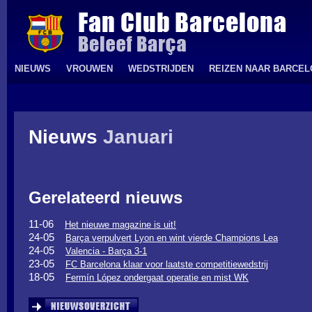
NIEUWS
VROUWEN
WEDSTRIJDEN
REIZEN NAAR BARCE
Nieuws
Januari
Gerelateerd nieuws
11-06
Het nieuwe magazine is uit!
24-05
Barça verpulvert Lyon en wint vierde Champions Lea
24-05
Valencia - Barça 3-1
23-05
FC Barcelona klaar voor laatste competitiewedstrij
18-05
Fermín López ondergaat operatie en mist WK