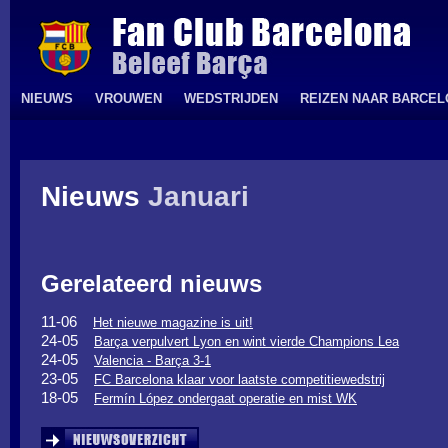
NIEUWS
VROUWEN
WEDSTRIJDEN
REIZEN NAAR BARCE
Nieuws
Januari
Gerelateerd nieuws
11-06
Het nieuwe magazine is uit!
24-05
Barça verpulvert Lyon en wint vierde Champions Lea
24-05
Valencia - Barça 3-1
23-05
FC Barcelona klaar voor laatste competitiewedstrij
18-05
Fermín López ondergaat operatie en mist WK