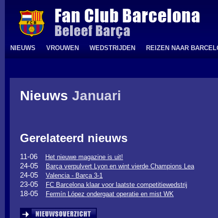
NIEUWS
VROUWEN
WEDSTRIJDEN
REIZEN NAAR BARCE
Nieuws
Januari
Gerelateerd nieuws
11-06
Het nieuwe magazine is uit!
24-05
Barça verpulvert Lyon en wint vierde Champions Lea
24-05
Valencia - Barça 3-1
23-05
FC Barcelona klaar voor laatste competitiewedstrij
18-05
Fermín López ondergaat operatie en mist WK