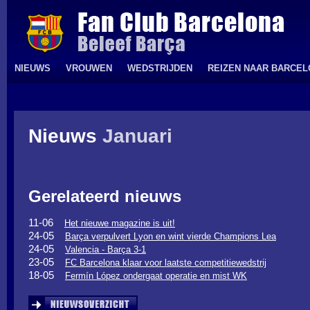
NIEUWS
VROUWEN
WEDSTRIJDEN
REIZEN NAAR BARCE
Nieuws
Januari
Gerelateerd nieuws
11-06
Het nieuwe magazine is uit!
24-05
Barça verpulvert Lyon en wint vierde Champions Lea
24-05
Valencia - Barça 3-1
23-05
FC Barcelona klaar voor laatste competitiewedstrij
18-05
Fermín López ondergaat operatie en mist WK