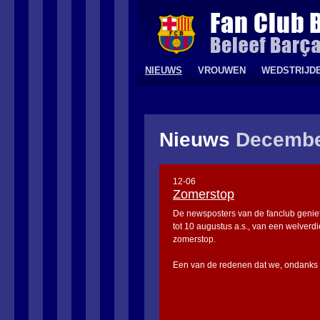
NIEUWS
VROUWEN
WEDSTRIJD
Nieuws
Decembe
12-06
Zomerstop
De newsposters van de fanclub genie
tot 10 augustus a.s., van een welverd
zomerstop.
Een van de redenen dat we, ondanks .