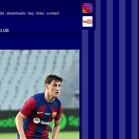
lid
downloads
faq
links
contact
CLUB