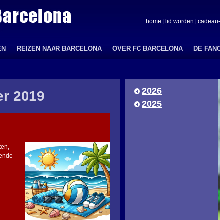
home
lid worden
cadeau-
EN
REIZEN NAAR BARCELONA
OVER FC BARCELONA
DE FAN
2026
r 2019
2025
ten,
iende
..