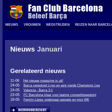
NIEUWS
VROUWEN
WEDSTRIJDEN
REIZEN NAAR BARCE
Nieuws
Januari
Gerelateerd nieuws
11-06
Het nieuwe magazine is uit!
24-05
Barça verpulvert Lyon en wint vierde Champions Lea
24-05
Valencia - Barça 3-1
23-05
FC Barcelona klaar voor laatste competitiewedstrij
18-05
Fermín López ondergaat operatie en mist WK