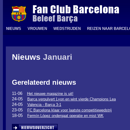
NIEUWS
VROUWEN
WEDSTRIJDEN
REIZEN NAAR BARCE
Nieuws
Januari
Gerelateerd nieuws
11-06
Het nieuwe magazine is uit!
24-05
Barça verpulvert Lyon en wint vierde Champions Lea
24-05
Valencia - Barça 3-1
23-05
FC Barcelona klaar voor laatste competitiewedstrij
18-05
Fermín López ondergaat operatie en mist WK