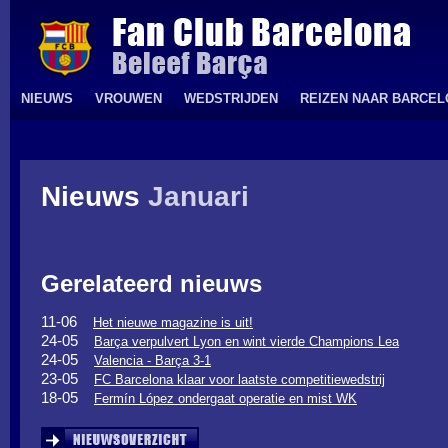
NIEUWS
VROUWEN
WEDSTRIJDEN
REIZEN NAAR BARCE
Nieuws
Januari
Gerelateerd nieuws
11-06
Het nieuwe magazine is uit!
24-05
Barça verpulvert Lyon en wint vierde Champions Lea
24-05
Valencia - Barça 3-1
23-05
FC Barcelona klaar voor laatste competitiewedstrij
18-05
Fermín López ondergaat operatie en mist WK