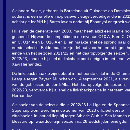
Alejandro Balde, geboren in Barcelona uit Guineese en Domini
ouders, is een snelle en explosieve vleugelverdediger die in 201
achtjarige leeftijd bij Barça kwam nadat hij Espanyol ontgroeit w
Hij is van de generatie van 2003, maar heeft altijd een jaartje h
gespeeld. Hij won de competitie op de niveaus O10 A, B en C, 
en C, O14 A en B, O16 A en B, en maakte snel de sprong naar 
eerste selectie. Balde maakte zijn debuut voor het eerst tegen h
einde van het seizoen 2021/22 en het daaropvolgende seizoen,
2022/23, maakte hij snel de linksbackpositie eigen in het team v
Xavi Hernández.
De linksback maakte zijn debuut in het eerste elftal in de Champ
League tegen Bayern München op 14 september 2021, als verv
van de geblesseerde Jordi Alba. Het daaropvolgende seizoen,
2022/23, veroverde hij al snel de linksbackpositie in het team va
Hernández.
Als speler van de selectie die in 2022/23 La Liga en de Spaanse
Supercup won, werd hij in de zomer van 2023 officieel eerste
elftalspeler. In januari liep hij tegen Athletic Club in San Mamés 
blessure op, waardoor zijn seizoen na 28 wedstrijden eindigde.