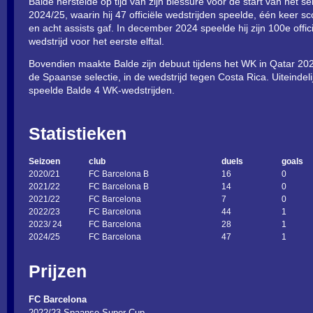
Balde herstelde op tijd van zijn blessure voor de start van het s
2024/25, waarin hij 47 officiële wedstrijden speelde, één keer s
en acht assists gaf. In december 2024 speelde hij zijn 100e offic
wedstrijd voor het eerste elftal.
Bovendien maakte Balde zijn debuut tijdens het WK in Qatar 202
de Spaanse selectie, in de wedstrijd tegen Costa Rica. Uiteindeli
speelde Balde 4 WK-wedstrijden.
Statistieken
Seizoen
club
duels
goals
2020/21
FC Barcelona B
16
0
2021/22
FC Barcelona B
14
0
2021/22
FC Barcelona
7
0
2022/23
FC Barcelona
44
1
2023/ 24
FC Barcelona
28
1
2024/25
FC Barcelona
47
1
Prijzen
FC Barcelona
2022/23 Spaanse Super Cup