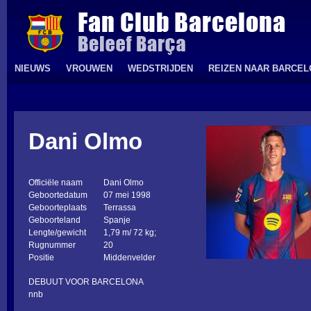
NIEUWS
VROUWEN
WEDSTRIJDEN
REIZEN NAAR BARCE
Dani Olmo
Officiële naam
Dani Olmo
Geboortedatum
07 mei 1998
Geboorteplaats
Terrassa
Geboorteland
Spanje
Lengte/gewicht
1,79 m/ 72 kg;
Rugnummer
20
Positie
Middenvelder
DEBUUT VOOR BARCELONA
nnb