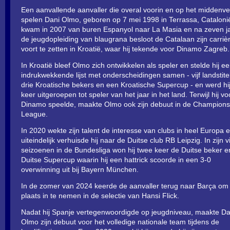
Een aanvallende aanvaller die overal voorin en op het middenve
spelen Dani Olmo, geboren op 7 mei 1998 in Terrassa, Cataloni
kwam in 2007 van buren Espanyol naar La Masia en na zeven ja
de jeugdopleiding van blaugrana besloot de Catalaan zijn carriè
voort te zetten in Kroatië, waar hij tekende voor Dinamo Zagreb.
In Kroatië bleef Olmo zich ontwikkelen als speler en stelde hij e
indrukwekkende lijst met onderscheidingen samen - vijf landstite
drie Kroatische bekers en een Kroatische Supercup - en werd hi
keer uitgeroepen tot speler van het jaar in het land. Terwijl hij vo
Dinamo speelde, maakte Olmo ook zijn debuut in de Champions
League.
In 2020 wekte zijn talent de interesse van clubs in heel Europa 
uiteindelijk verhuisde hij naar de Duitse club RB Leipzig. In zijn v
seizoenen in de Bundesliga won hij twee keer de Duitse beker 
Duitse Supercup waarin hij een hattrick scoorde in een 3-0
overwinning uit bij Bayern München.
In de zomer van 2024 keerde de aanvaller terug naar Barça om 
plaats in te nemen in de selectie van Hansi Flick.
Nadat hij Spanje vertegenwoordigde op jeugdniveau, maakte Da
Olmo zijn debuut voor het volledige nationale team tijdens de