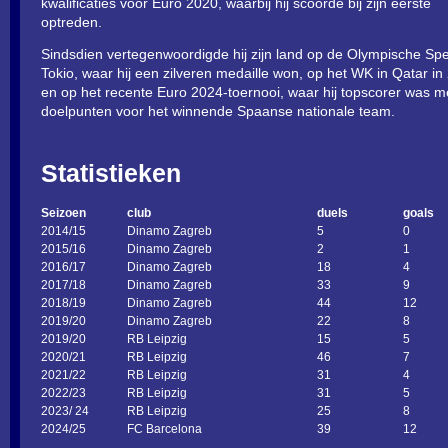
kwalificaties voor Euro 2020, waarbij hij scoorde bij zijn eerste
optreden.
Sindsdien vertegenwoordigde hij zijn land op de Olympische Spe
Tokio, waar hij een zilveren medaille won, op het WK in Qatar in
en op het recente Euro 2024-toernooi, waar hij topscorer was me
doelpunten voor het winnende Spaanse nationale team.
Statistieken
Seizoen
club
duels
goals
2014/15
Dinamo Zagreb
5
0
2015/16
Dinamo Zagreb
2
1
2016/17
Dinamo Zagreb
18
4
2017/18
Dinamo Zagreb
33
9
2018/19
Dinamo Zagreb
44
12
2019/20
Dinamo Zagreb
22
8
2019/20
RB Leipzig
15
5
2020/21
RB Leipzig
46
7
2021/22
RB Leipzig
31
4
2022/23
RB Leipzig
31
5
2023/ 24
RB Leipzig
25
8
2024/25
FC Barcelona
39
12