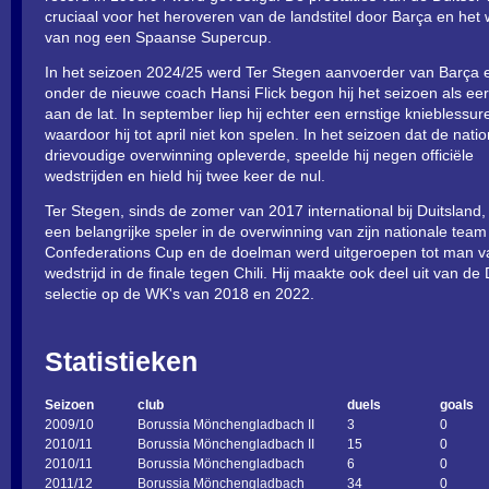
cruciaal voor het heroveren van de landstitel door Barça en het
van nog een Spaanse Supercup.
In het seizoen 2024/25 werd Ter Stegen aanvoerder van Barça 
onder de nieuwe coach Hansi Flick begon hij het seizoen als eer
aan de lat. In september liep hij echter een ernstige knieblessur
waardoor hij tot april niet kon spelen. In het seizoen dat de nati
drievoudige overwinning opleverde, speelde hij negen officiële
wedstrijden en hield hij twee keer de nul.
Ter Stegen, sinds de zomer van 2017 international bij Duitsland
een belangrijke speler in de overwinning van zijn nationale team
Confederations Cup en de doelman werd uitgeroepen tot man v
wedstrijd in de finale tegen Chili. Hij maakte ook deel uit van de 
selectie op de WK's van 2018 en 2022.
Statistieken
Seizoen
club
duels
goals
2009/10
Borussia Mönchengladbach II
3
0
2010/11
Borussia Mönchengladbach II
15
0
2010/11
Borussia Mönchengladbach
6
0
2011/12
Borussia Mönchengladbach
34
0