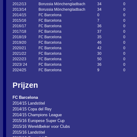
2012/13
Borussia Mönchengladbach
34
0
2013/14
Borussia Mönchengladbach
34
0
2014/15
FC Barcelona
0
0
2015/16
FC Barcelona
7
0
2016/17
FC Barcelona
36
0
2017/18
FC Barcelona
37
0
2018/19
FC Barcelona
35
0
2019/20
FC Barcelona
46
0
2020/21
FC Barcelona
42
0
2021/22
FC Barcelona
30
0
2022/23
FC Barcelona
50
0
2023/ 24
FC Barcelona
36
0
2024/25
FC Barcelona
9
0
Prijzen
FC Barcelona
2014/15 Landstitel
2014/15 Copa del Rey
2014/15 Champions League
2015/16 Europese Super Cup
2015/16 Wereldbeker voor Clubs
2015/16 Landstitel