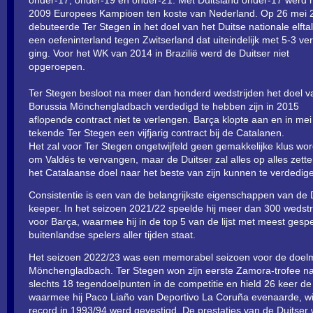
2009 Europees Kampioen ten koste van Nederland. Op 26 mei 
debuteerde Ter Stegen in het doel van het Duitse nationale elftal
een oefeninterland tegen Zwitserland dat uiteindelijk met 5-3 ve
ging. Voor het WK van 2014 in Brazilië werd de Duitser niet
opgeroepen.
Ter Stegen besloot na meer dan honderd wedstrijden het doel v
Borussia Mönchengladbach verdedigd te hebben zijn in 2015
aflopende contract niet te verlengen. Barça klopte aan en in me
tekende Ter Stegen een vijfjarig contract bij de Catalanen.
Het zal voor Ter Stegen ongetwijfeld geen gemakkelijke klus wo
om Valdés te vervangen, maar de Duitser zal alles op alles zett
het Catalaanse doel naar het beste van zijn kunnen te verdedig
Consistentie is een van de belangrijkste eigenschappen van de 
keeper. In het seizoen 2021/22 speelde hij meer dan 300 wedstr
voor Barça, waarmee hij in de top 5 van de lijst met meest gesp
buitenlandse spelers aller tijden staat.
Het seizoen 2022/23 was een memorabel seizoen voor de doelm
Mönchengladbach. Ter Stegen won zijn eerste Zamora-trofee n
slechts 18 tegendoelpunten in de competitie en hield 26 keer de 
waarmee hij Paco Liaño van Deportivo La Coruña evenaarde, w
record in 1993/94 werd gevestigd. De prestaties van de Duitser