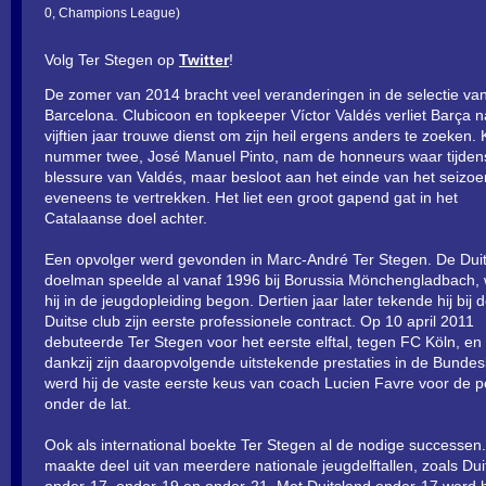
0, Champions League)
Volg Ter Stegen op
Twitter
!
De zomer van 2014 bracht veel veranderingen in de selectie va
Barcelona. Clubicoon en topkeeper Víctor Valdés verliet Barça n
vijftien jaar trouwe dienst om zijn heil ergens anders te zoeken.
nummer twee, José Manuel Pinto, nam de honneurs waar tijden
blessure van Valdés, maar besloot aan het einde van het seizoe
eveneens te vertrekken. Het liet een groot gapend gat in het
Catalaanse doel achter.
Een opvolger werd gevonden in Marc-André Ter Stegen. De Dui
doelman speelde al vanaf 1996 bij Borussia Mönchengladbach,
hij in de jeugdopleiding begon. Dertien jaar later tekende hij bij 
Duitse club zijn eerste professionele contract. Op 10 april 2011
debuteerde Ter Stegen voor het eerste elftal, tegen FC Köln, en
dankzij zijn daaropvolgende uitstekende prestaties in de Bundes
werd hij de vaste eerste keus van coach Lucien Favre voor de po
onder de lat.
Ook als international boekte Ter Stegen al de nodige successen.
maakte deel uit van meerdere nationale jeugdelftallen, zoals Dui
onder-17, onder-19 en onder-21. Met Duitsland onder-17 werd hi