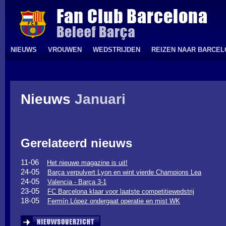
NIEUWS
VROUWEN
WEDSTRIJDEN
REIZEN NAAR BARCE
Nieuws
Januari
Gerelateerd nieuws
11-06
Het nieuwe magazine is uit!
24-05
Barça verpulvert Lyon en wint vierde Champions Lea
24-05
Valencia - Barça 3-1
23-05
FC Barcelona klaar voor laatste competitiewedstrij
18-05
Fermín López ondergaat operatie en mist WK