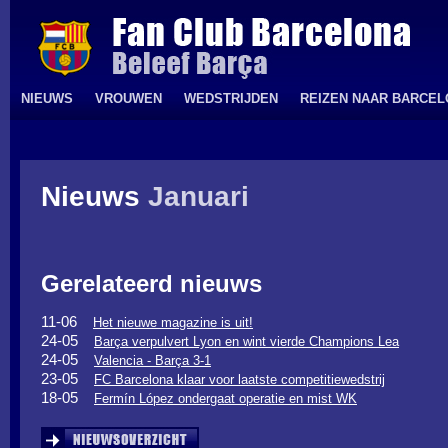
NIEUWS
VROUWEN
WEDSTRIJDEN
REIZEN NAAR BARCE
Nieuws
Januari
Gerelateerd nieuws
11-06
Het nieuwe magazine is uit!
24-05
Barça verpulvert Lyon en wint vierde Champions Lea
24-05
Valencia - Barça 3-1
23-05
FC Barcelona klaar voor laatste competitiewedstrij
18-05
Fermín López ondergaat operatie en mist WK