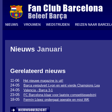
NIEUWS
VROUWEN
WEDSTRIJDEN
REIZEN NAAR BARCE
Nieuws
Januari
Gerelateerd nieuws
11-06
Het nieuwe magazine is uit!
24-05
Barça verpulvert Lyon en wint vierde Champions Lea
24-05
Valencia - Barça 3-1
23-05
FC Barcelona klaar voor laatste competitiewedstrij
18-05
Fermín López ondergaat operatie en mist WK