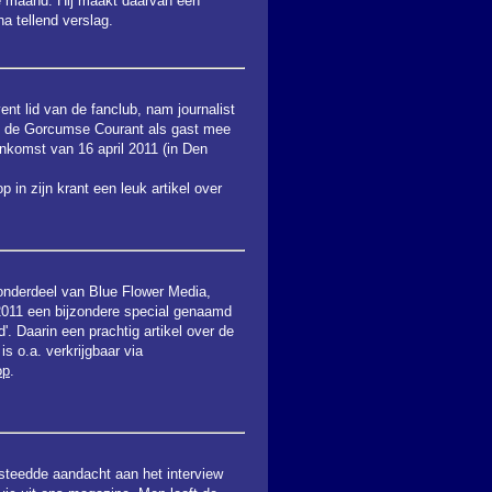
ie maand. Hij maakt daarvan een
na tellend verslag.
ent lid van de fanclub, nam journalist
n de Gorcumse Courant als gast mee
nkomst van 16 april 2011 (in Den
 in zijn krant een leuk artikel over
onderdeel van Blue Flower Media,
 2011 een bijzondere special genaamd
'. Daarin een prachtig artikel over de
is o.a. verkrijgbaar via
op
.
teedde aandacht aan het interview