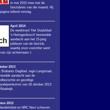
in mei 2015 mee met de
fanclubreis van die maand. Hij
agina tellend verslag.
April 2014
De weekkrant 'Het Stadsblad
's-Hertogenbosch' besteedde
aandacht aan het 15-jarig
jubileum van de fanclub,
waarbij onze voorzitter werd
e van zijn achternaam
J
.
tober 2013
 Brabants Dagblad, regio Langstraat,
steedde aandacht aan de
edbezochte en gezellige
nyabijeenkomst van 26 oktober 2013
Waalwijk.
tus 2012
andelsblad en NRC Next schreven