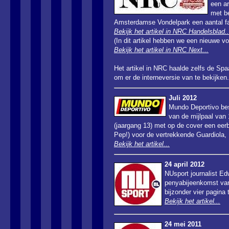
een ar
met be
Amsterdamse Vondelpark een aantal fan
Bekijk het artikel in NRC Handelsblad..
(In dit artikel hebben we een nieuwe voo
Bekijk het artikel in NRC Next...
Het artikel in NRC haalde zelfs de Sp
om er de interneversie van te bekijken.
Juli 2012
Mundo Deportivo be
van de mijlpaal va
(jaargang 13) met op de cover een ee
Pep!) voor de vertrekkende Guardiola, 
Bekijk het artikel...
24 april 2012
NUsport journalist Ed
penyabijeenkomst van
bijzonder vier pagina 
Bekijk het artikel...
24 mei 2011