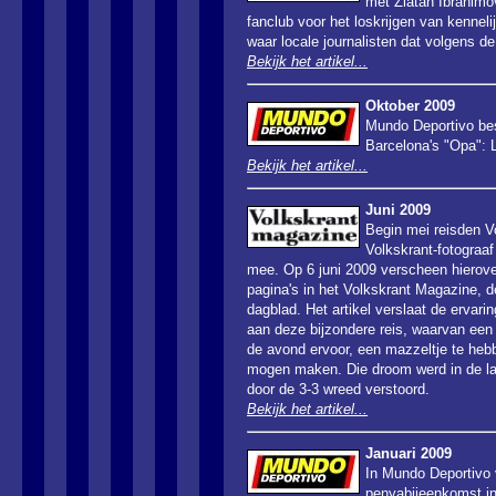
met Zlatan Ibrahimo
fanclub voor het loskrijgen van kenneli
waar locale journalisten dat volgens de 
Bekijk het artikel...
Oktober 2009
Mundo Deportivo bes
Barcelona's "Opa": 
Bekijk het artikel...
Juni 2009
Begin mei reisden Vo
Volkskrant-fotograaf
mee.
Op 6 juni 2009 verscheen
hierove
pagina's in het Volkskrant Magazine, d
dagblad. Het artikel verslaat de erva
aan deze bijzondere reis, waarvan een 
de avond ervoor, een mazzeltje te he
mogen maken. Die droom werd in de laa
door de 3-3 wreed verstoord.
Bekijk het artikel...
Januari 2009
In Mundo Deportivo 
penyabijeenkomst i