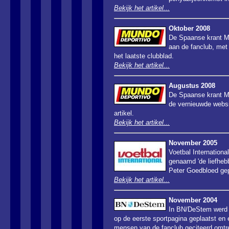
Bekijk het artikel...
Oktober 2008
De Spaanse krant M
aan de fanclub, met
het laatste clubblad.
Bekijk het artikel...
Augustus 2008
De Spaanse krant M
de vernieuwde websi
artikel.
Bekijk het artikel...
November 2005
Voetbal Internationa
genaamd 'de liefhebbe
Peter Goedbloed gep
Bekijk het artikel...
November 2004
In BN/DeStem werd
op de eerste sportpagina geplaatst en 
mensen van de fanclub
geciteerd
omtre