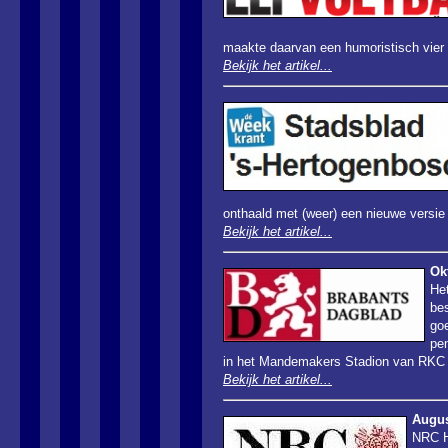
maakte daarvan een humoristisch vier p
Bekijk het artikel...
onthaald met (weer) een nieuwe versi
Bekijk het artikel...
Ok
Het
be
go
pe
in het Mandemakers Stadion van RKC 
Bekijk het artikel...
Augus
NRC H