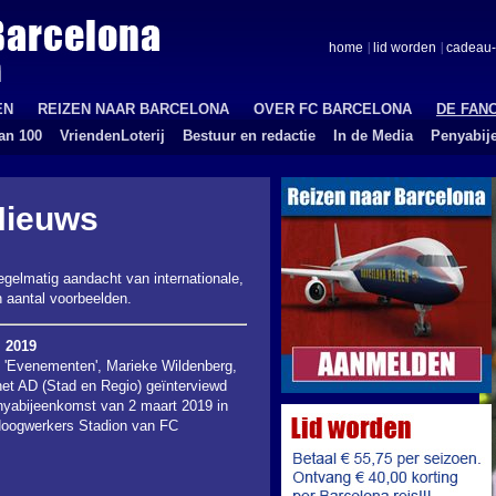
home
lid worden
cadeau-
EN
REIZEN NAAR BARCELONA
OVER FC BARCELONA
DE FAN
an 100
VriendenLoterij
Bestuur en redactie
In de Media
Penyabij
Nieuws
 regelmatig aandacht van internationale,
 aantal voorbeelden.
i 2019
d 'Evenementen', Marieke Wildenberg,
het AD (Stad en Regio) geïnterviewd
nyabijeenkomst van 2 maart 2019 in
Hoogwerkers Stadion van FC