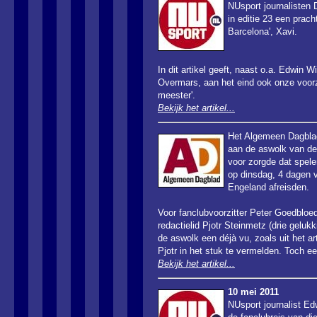
NUsport journalisten
in editie 23 een prach
Barcelona', Xavi.
In dit artikel geeft, naast o.a. Edwin
Overmars, aan het eind ook onze voorzit
meester'.
Bekijk het artikel...
Het Algemeen Dagbla
aan de aswolk van de
voor zorgde dat spele
op dinsdag, 4 dagen 
Engeland afreisden.
Voor fanclubvoorzitter Peter Goedbloe
redactielid Pjotr Steinmetz (drie gelukki
de aswolk een déjà vu, zoals uit het art
Pjotr in het stuk te vermelden. Toch ee
Bekijk het artikel...
10 mei 2011
NUsport journalist Ed