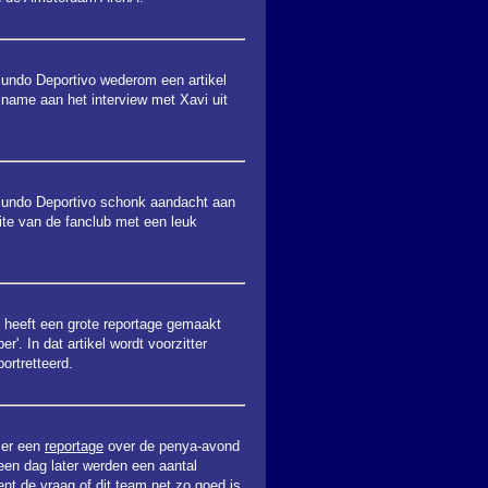
undo Deportivo wederom een artikel
 name aan het interview met Xavi uit
undo Deportivo schonk aandacht aan
te van de fanclub met een leuk
l heeft een grote reportage gemaakt
r'. In dat artikel wordt voorzitter
ortretteerd.
 er een
reportage
over de penya-avond
een dag later werden een aantal
nt de vraag of dit team net zo goed is