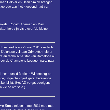
 Daan Dekker en Daan Smink brengen
tige ode aan 'het kloppend hart van
 Winkels, Ronald Koeman en Marc
ter kort zijn visie over 'de kleine
d besteedde op 25 mei 2011 aandacht
 IJslandse vulkaan Grimsvötn, die er
rs en technische staf van Barcelona al
voor de Champions League finale, naar
d, bestuurslid Marieke Wildenberg en
ge, uitgelote vrijwilligers) betekende
ikel blijkt. (Het AD vergat overigens
n kleine omissie.)
win Struis reisde in mei 2011 mee met