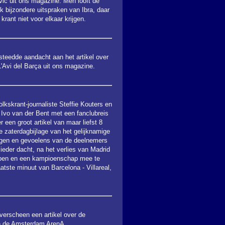
vic uit ons magazine. Men looft de
jk bijzondere uitspraken van Ibra, daar
krant niet voor elkaar krijgen.
teedde aandacht aan het artikel over
L'Avi del Barça uit ons magazine.
lkskrant-journaliste Steffie Kouters en
 Ivo van der Bent met een fanclubreis
r een groot artikel van maar liefst 8
e zaterdagbijlage van het gelijknamige
ringen en gevoelens van de deelnemers
ieder dacht, na het verlies van Madrid
bben en een kampioenschap mee te
tste minuut van Barcelona - Villareal,
verscheen een artikel over de
n de Amsterdam ArenA.