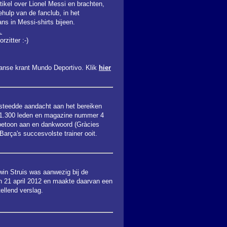
tikel over Lionel Messi en brachten,
hulp van de fanclub, in het
s in Messi-shirts bijeen.
.
rzitter :-)
aanse krant Mundo Deportivo. Klik
hier
steedde aandacht aan het bereiken
n 1.300 leden en magazine nummer 4
rbetoon aan en dankwoord (Gràcies
Barça's succesvolste trainer ooit.
win Struis was aanwezig bij de
 21 april 2012 en maakte daarvan een
tellend verslag.