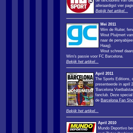
de fanclubreis van d
alleraardigst vier pagi
Bekijk het artikel...
Mei 2011
Wim de Ruiter, ferv
Wout Pluijmert va
naar de penyabijee
Haag).
Wout schreef daarop
Wim's passie voor FC Barcelona.
Bekijk het artikel...
April 2011
The Sports Editions, 
presenteerde in april
'Barcelona Voetbalstad
fanclub. Deze special 
de
Barcelona Fan Sh
Bekijk het artikel...
April 2010
Mundo Deportivo bes