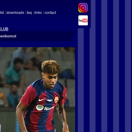
lid
downloads
faq
links
contact
CLUB
eenkomst