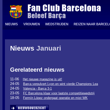
NIEUWS
VROUWEN
WEDSTRIJDEN
REIZEN NAAR BARCE
Nieuws
Januari
Gerelateerd nieuws
11-06
Het nieuwe magazine is uit!
24-05
Barça verpulvert Lyon en wint vierde Champions Lea
24-05
Valencia - Barça 3-1
23-05
FC Barcelona klaar voor laatste competitiewedstrij
18-05
Fermín López ondergaat operatie en mist WK